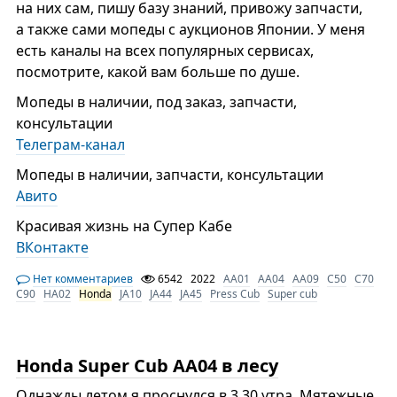
на них сам, пишу базу знаний, привожу запчасти,
а также сами мопеды с аукционов Японии. У меня
есть каналы на всех популярных сервисах,
посмотрите, какой вам больше по душе.
Мопеды в наличии, под заказ, запчасти,
консультации
Телеграм-канал
Мопеды в наличии, запчасти, консультации
Авито
Красивая жизнь на Супер Кабе
ВКонтакте
Нет комментариев
6542
2022
AA01
AA04
AA09
C50
C70
C90
HA02
Honda
JA10
JA44
JA45
Press Cub
Super cub
Honda Super Cub AA04 в лесу
Однажды летом я проснулся в 3.30 утра. Мятежные