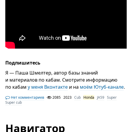
Подпишитесь
Я — Паша Шмелтер, автор базы знаний
и материалов по кабам. Смотрите информацию
по кабам
у меня Вконтакте
и на
моём Ютуб-канале
.
Нет комментариев
2085
2023
Cub
Honda
JA59
Super
Super cub
Навигатор