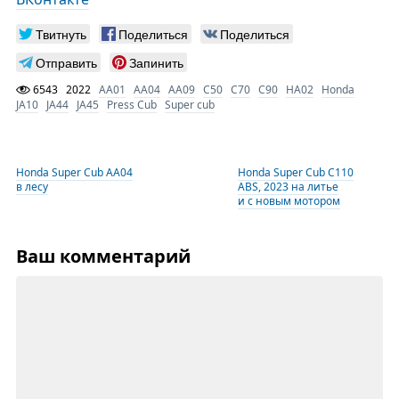
Твитнуть
Поделиться
Поделиться
Отправить
Запинить
6543
2022
AA01
AA04
AA09
C50
C70
C90
HA02
Honda
JA10
JA44
JA45
Press Cub
Super cub
Honda Super Cub AA04
Honda Super Cub C110
в лесу
ABS, 2023 на литье
и с новым мотором
Ваш комментарий