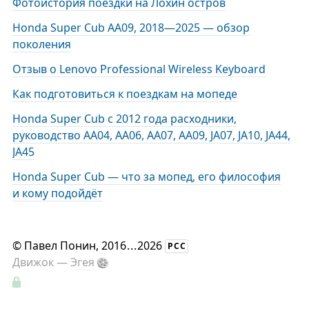
Фотоистория поездки на Лохин остров
Honda Super Cub AA09, 2018—2025 — обзор
поколения
Отзыв о Lenovo Professional Wireless Keyboard
Как подготовиться к поездкам на мопеде
Honda Super Cub с 2012 года расходники,
руководство AA04, AA06, AA07, AA09, JA07, JA10, JA44,
JA45
Honda Super Cub — что за мопед, его философия
и кому подойдёт
©
Павел Понин
, 2016
...
2026
РСС
Движок —
Эгея