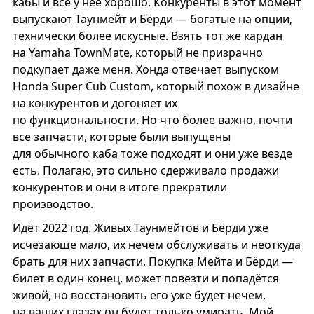
кабы и всё у неё хорошо. Конкуренты в этот момент
выпускают Таунмейт и Бёрди — богатые на опции,
технически более искусные. Взять тот же кардан
на Yamaha TownMate, который не призрачно
подкупает даже меня. Хонда отвечает выпуском
Honda Super Cub Custom, который похож в дизайне
на конкурентов и догоняет их
по функциональности. Но что более важно, почти
все запчасти, которые были выпущены
для обычного каба тоже подходят и они уже везде
есть. Полагаю, это сильно сдерживало продажи
конкурентов и они в итоге прекратили
производство.
Идёт 2022 год. Живых Таунмейтов и Бёрди уже
исчезающе мало, их нечем обслуживать и неоткуда
брать для них запчасти. Покупка Мейта и Бёрди —
билет в один конец, может повезти и попадётся
живой, но восстановить его уже будет нечем,
на ваших глазах он будет только умирать. Мой