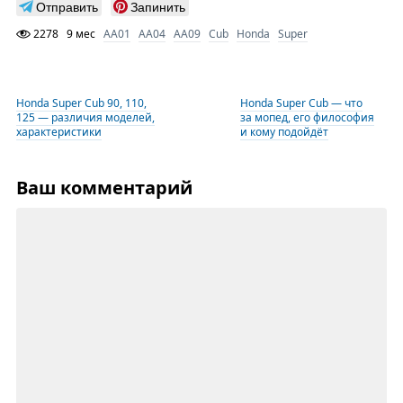
Отправить
Запинить
2278
9 мес
AA01
AA04
AA09
Cub
Honda
Super
Honda Super Cub 90, 110,
Honda Super Cub — что
125 — различия моделей,
за мопед, его философия
характеристики
и кому подойдёт
Ваш комментарий