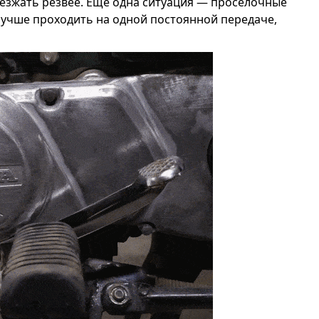
езжать резвее. Ещё одна ситуация — просёлочные
лучше проходить на одной постоянной передаче,