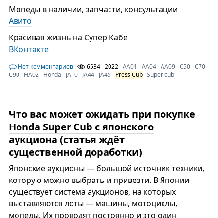
Мопеды в наличии, запчасти, консультации
Авито
Красивая жизнь на Супер Кабе
ВКонтакте
Нет комментариев
6534
2022
AA01
AA04
AA09
C50
C70
C90
HA02
Honda
JA10
JA44
JA45
Press Cub
Super cub
Что вас может ожидать при покупке
Honda Super Cub с японского
аукциона (статья ждёт
существенной доработки)
Японские аукционы — большой источник техники,
которую можно выбрать и привезти. В Японии
существует система аукционов, на которых
выставляются лоты — машины, мотоциклы,
мопеды. Их проводят постоянно и это один