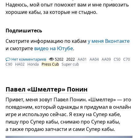
Надеюсь, мой опыт поможет вам и мне привозить
хорошие кабы, за которые не стыдно.
Подпишитесь
Смотрите информацию по кабам
у меня Вконтакте
и смотрите
видео на Ютубе
.
Нет комментариев
5202
2022
AA01
AA04
AA09
C50
C70
C90
HA02
Honda
Press Cub
Super cub
Павел «Шмелтер» Понин
Привет, меня зовут Павел Понин. «Шмелтер» — это
псевдоним, который однажды я придумал в онлайн
игре и использую сейчас. Я езжу на Супер кабе,
пишу про Супер кабы, снимаю про Супер кабы,
а также продаю запчасти и сами Супер кабы.