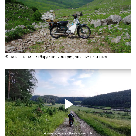
© Павел Понин, Кабардино-Балкария, ущелье Псыгансу