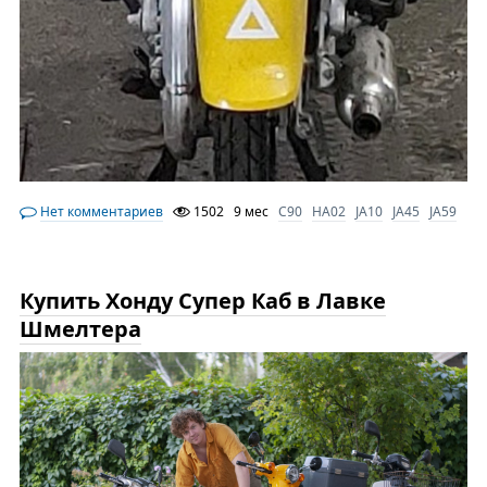
Нет комментариев
1502
9 мес
C90
HA02
JA10
JA45
JA59
Купить Хонду Супер Каб в Лавке
Шмелтера