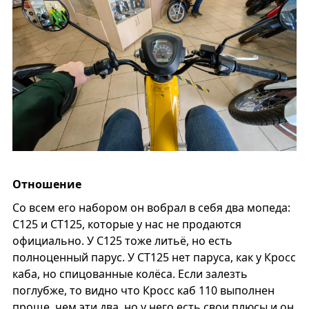
Отношение
Со всем его набором он вобрал в себя два мопеда:
С125 и СТ125, которые у нас не продаются
официально. У С125 тоже литьё, но есть
полноценный парус. У СТ125 нет паруса, как у Кросс
каба, но спицованные колёса. Если залезть
поглубже, то видно что Кросс каб 110 выполнен
проще, чем эти два, но у него есть свои плюсы и он