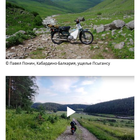
© Павел Понин, Кабардино-Балкария, ущелье Псыгансу